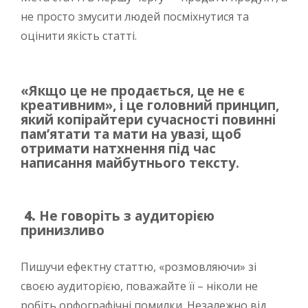
не просто змусити людей посміхнутися та
оцінити якість статті.
«Якщо це не продається, це не є
креативним», і це головний принцип,
який копірайтери сучасності повинні
пам’ятати та мати на увазі, щоб
отримати натхнення під час
написання майбутнього тексту.
4.
Не говоріть з аудиторією
принизливо
Пишучи ефектну статтю, «розмовляючи» зі
своєю аудиторією, поважайте її – ніколи не
робіть орфографічні помилки. Незалежно від