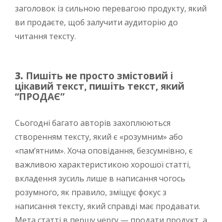
заголовок із сильною перевагою продукту, який
ви продаєте, щоб залучити аудиторію до
читання тексту.
3.
Пишіть
н
е просто змістовий і
цікавий текст, пишіть текст, який
“ПРОДАЄ”
Сьогодні багато авторів захоплюються
створенням тексту, який є «розумним» або
«пам’ятним». Хоча оповідання, безсумнівно, є
важливою характеристикою хорошої статті,
вкладення зусиль лише в написання чогось
розумного, як правило, зміщує фокус з
написання тексту, який справді має продавати.
Мета статті в першу чергу — продати продукт, а