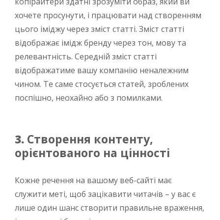
копірайтери здатні зрозуміти образ, який ви
хочете просунути, і працювати над створенням
цього іміджу через зміст статті. Зміст статті
відображає імідж бренду через тон, мову та
релевантність. Середній зміст статті
відображатиме вашу компанію неналежним
чином. Те саме стосується статей, зроблених
поспішно, неохайно або з помилками.
3.
Створення контенту,
орієнтованого на цінності
Кожне речення на вашому веб-сайті має
служити меті, щоб зацікавити читачів – у вас є
лише один шанс створити правильне враження,