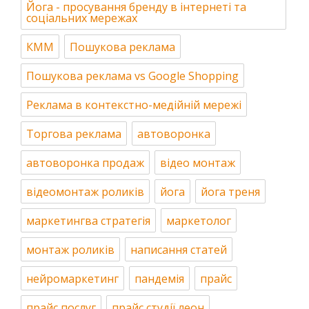
Йога - просування бренду в інтернеті та
соціальних мережах
КММ
Пошукова реклама
Пошукова реклама vs Google Shopping
Реклама в контекстно-медійній мережі
Торгова реклама
автоворонка
автоворонка продаж
відео монтаж
відеомонтаж роликів
йога
йога треня
маркетингва стратегія
маркетолог
монтаж роликів
написання статей
нейромаркетинг
пандемія
прайс
прайс послуг
прайс студії леон