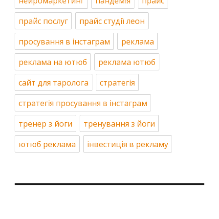
нейромаркетинг
пандемія
прайс
прайс послуг
прайс студії леон
просування в інстаграм
реклама
реклама на ютюб
реклама ютюб
сайт для таролога
стратегія
стратегія просування в інстаграм
тренер з йоги
тренування з йоги
ютюб реклама
інвестиція в рекламу