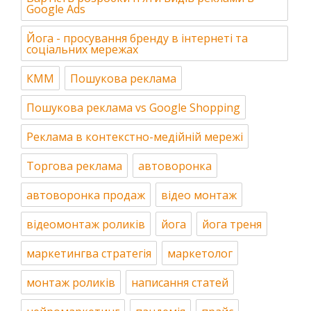
Google Ads
Йога - просування бренду в інтернеті та
соціальних мережах
КММ
Пошукова реклама
Пошукова реклама vs Google Shopping
Реклама в контекстно-медійній мережі
Торгова реклама
автоворонка
автоворонка продаж
відео монтаж
відеомонтаж роликів
йога
йога треня
маркетингва стратегія
маркетолог
монтаж роликів
написання статей