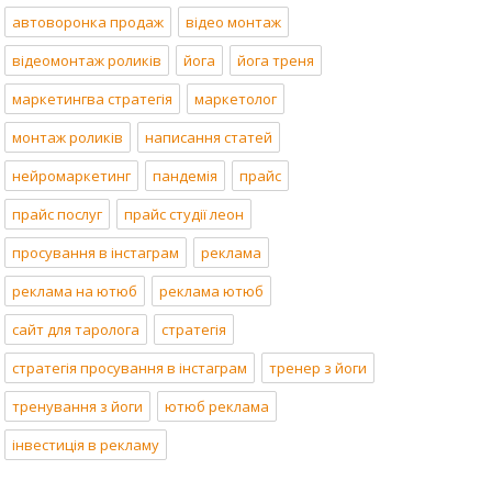
автоворонка продаж
відео монтаж
відеомонтаж роликів
йога
йога треня
маркетингва стратегія
маркетолог
монтаж роликів
написання статей
нейромаркетинг
пандемія
прайс
прайс послуг
прайс студії леон
просування в інстаграм
реклама
реклама на ютюб
реклама ютюб
сайт для таролога
стратегія
стратегія просування в інстаграм
тренер з йоги
тренування з йоги
ютюб реклама
інвестиція в рекламу