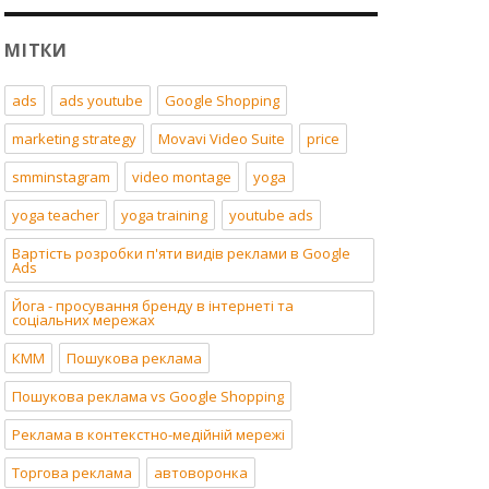
МІТКИ
ads
ads youtube
Google Shopping
marketing strategy
Movavi Video Suite
price
smminstagram
video montage
yoga
yoga teacher
yoga training
youtube ads
Вартість розробки п'яти видів реклами в Google
Ads
Йога - просування бренду в інтернеті та
соціальних мережах
КММ
Пошукова реклама
Пошукова реклама vs Google Shopping
Реклама в контекстно-медійній мережі
Торгова реклама
автоворонка