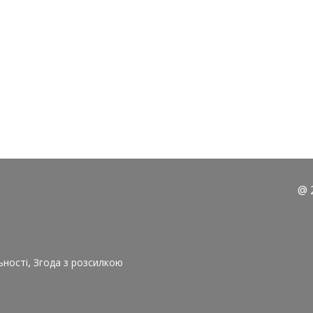
@ 
,
ьності
Згода з розсилкою