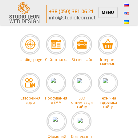
+38 (050) 381 06 21
MENU
info@studioleon.net
Landing page
Сайт-візитка
Бізнес-сайт
Інтернет
магазин
Створення
Просування
SEO
Технічна
відео
в SMM
оптимізація
підтримка
сайту
сайту
Фірмовий
Контекстна