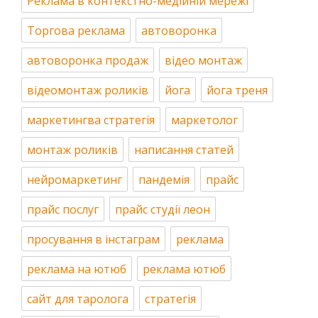
Реклама в контекстно-медійній мережі
Торгова реклама
автоворонка
автоворонка продаж
відео монтаж
відеомонтаж роликів
йога
йога треня
маркетингва стратегія
маркетолог
монтаж роликів
написання статей
нейромаркетинг
пандемія
прайс
прайс послуг
прайс студії леон
просування в інстаграм
реклама
реклама на ютюб
реклама ютюб
сайт для таролога
стратегія