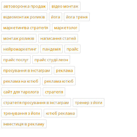
автоворонка продаж
відео монтаж
відеомонтаж роликів
йога
йога треня
маркетингва стратегія
маркетолог
монтаж роликів
написання статей
нейромаркетинг
пандемія
прайс
прайс послуг
прайс студії леон
просування в інстаграм
реклама
реклама на ютюб
реклама ютюб
сайт для таролога
стратегія
стратегія просування в інстаграм
тренер з йоги
тренування з йоги
ютюб реклама
інвестиція в рекламу