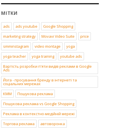
МІТКИ
ads
ads youtube
Google Shopping
marketing strategy
Movavi Video Suite
price
smminstagram
video montage
yoga
yoga teacher
yoga training
youtube ads
Вартість розробки п'яти видів реклами в Google
Ads
Йога - просування бренду в інтернеті та
соціальних мережах
КММ
Пошукова реклама
Пошукова реклама vs Google Shopping
Реклама в контекстно-медійній мережі
Торгова реклама
автоворонка