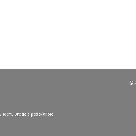
@ 
,
ьності
Згода з розсилкою