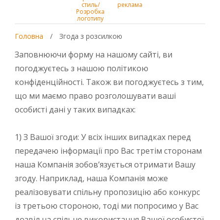
стиль/
реклама
Розробка
логотипу
Головна
/
Згода з розсилкою
Заповнюючи форму на нашому сайті, ви
погоджуєтесь з нашою політикою
конфіденційності. Також ви погоджуєтесь з тим,
що ми маємо право розголошувати ваші
особисті дані у таких випадках:
1) З Вашої згоди: У всіх інших випадках перед
передачею інформації про Вас третім сторонам
наша Компанія зобов’язується отримати Вашу
згоду. Наприклад, наша Компанія може
реалізовувати спільну пропозицію або конкурс
із третьою стороною, тоді ми попросимо у Вас
дозвіл на спільне використання Вашої особистої