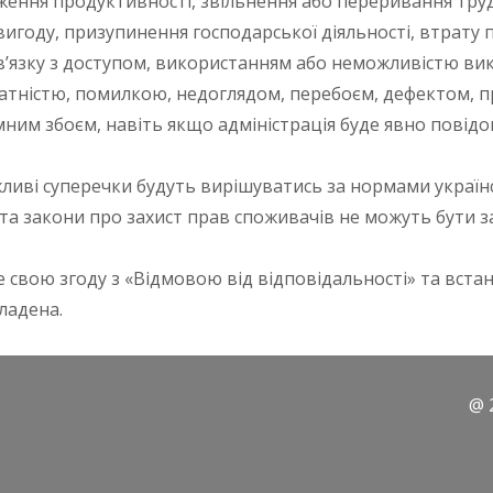
ження продуктивності, звільнення або переривання труд
вигоду, призупинення господарської діяльності, втрату
в’язку з доступом, використанням або неможливістю вик
датністю, помилкою, недоглядом, перебоєм, дефектом, п
мним збоєм, навіть якщо адміністрація буде явно повід
жливі суперечки будуть вирішуватись за нормами україн
та закони про захист прав споживачів не можуть бути з
 свою згоду з «Відмовою від відповідальності» та вс
ладена.
@ 