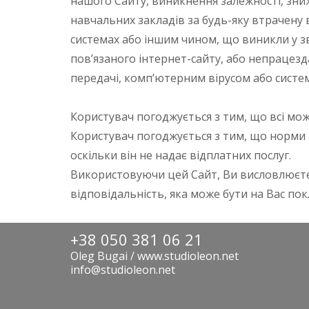
нашого Сайту, виникнення залежності, зни
навчальних закладів за будь-яку втрачену 
системах або іншим чином, що виникли у з
пов’язаного інтернет-сайту, або непрацез
передачі, комп’ютерним вірусом або систе
Користувач погоджується з тим, що всі мо
Користувач погоджується з тим, що норми 
оскільки він не надає відплатних послуг.
Використовуючи цей Сайт, Ви висловлюєте
відповідальність, яка може бути на Вас пок
+38 050 381 06 21
Oleg Bugai / www.studioleon.net
info@studioleon.net