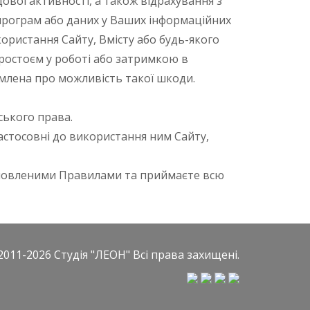
ової активності, а також відрахування з
 програм або даних у Ваших інформаційних
ористання Сайту, Вмісту або будь-якого
ростоєм у роботі або затримкою в
омлена про можливість такої шкоди.
ського права.
астосовні до використання ним Сайту,
тановленими Правилами та приймаєте всю
2011-2026
Студія "ЛЕОН"
Всі права захищені.