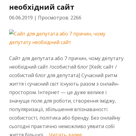
необхідний сайт
06.06.2019
|
Просмотров: 2266
Сайт для депутата або 7 причин, чому депутату
необхідний сайт /особистий блог [Кейс сайт /
особистий блог для депутата] Сучасний ритм
життя і сучасний світ існують разом з онлайн-
простором. Інтернет — це дуже велике і
значуще поле для роботи, створення іміджу,
популяризації, збільшення впізнаваності
особистості, політика або бренду. Без онлайну
сьогодні практично неможливо уявити собі
«Сайт для депутата аб
життя більшої …
Читать далее